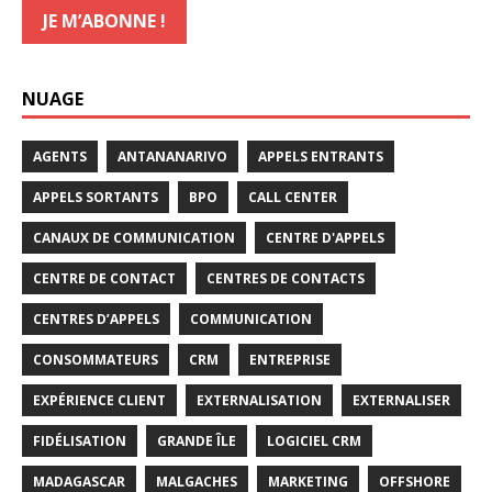
NUAGE
AGENTS
ANTANANARIVO
APPELS ENTRANTS
APPELS SORTANTS
BPO
CALL CENTER
CANAUX DE COMMUNICATION
CENTRE D'APPELS
CENTRE DE CONTACT
CENTRES DE CONTACTS
CENTRES D’APPELS
COMMUNICATION
CONSOMMATEURS
CRM
ENTREPRISE
EXPÉRIENCE CLIENT
EXTERNALISATION
EXTERNALISER
FIDÉLISATION
GRANDE ÎLE
LOGICIEL CRM
MADAGASCAR
MALGACHES
MARKETING
OFFSHORE