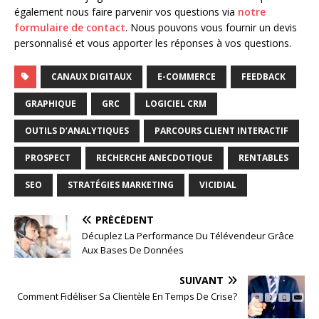
également nous faire parvenir vos questions via
notre
formulaire de contact
. Nous pouvons vous fournir un devis
personnalisé et vous apporter les réponses à vos questions.
CANAUX DIGITAUX
E-COMMERCE
FEEDBACK
GRAPHIQUE
GRC
LOGICIEL CRM
OUTILS D’ANALYTIQUES
PARCOURS CLIENT INTERACTIF
PROSPECT
RECHERCHE ANECDOTIQUE
RENTABLES
SEO
STRATÉGIES MARKETING
VICIDIAL
PRÉCÉDENT
Décuplez La Performance Du Télévendeur Grâce
Aux Bases De Données
SUIVANT
Comment Fidéliser Sa Clientèle En Temps De Crise?