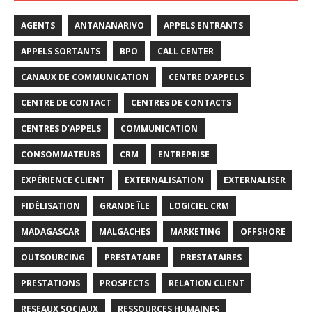
AGENTS
ANTANANARIVO
APPELS ENTRANTS
APPELS SORTANTS
BPO
CALL CENTER
CANAUX DE COMMUNICATION
CENTRE D'APPELS
CENTRE DE CONTACT
CENTRES DE CONTACTS
CENTRES D’APPELS
COMMUNICATION
CONSOMMATEURS
CRM
ENTREPRISE
EXPÉRIENCE CLIENT
EXTERNALISATION
EXTERNALISER
FIDÉLISATION
GRANDE ÎLE
LOGICIEL CRM
MADAGASCAR
MALGACHES
MARKETING
OFFSHORE
OUTSOURCING
PRESTATAIRE
PRESTATAIRES
PRESTATIONS
PROSPECTS
RELATION CLIENT
RESEAUX SOCIAUX
RESSOURCES HUMAINES