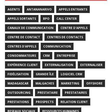
AGENTS
ANTANANARIVO
APPELS ENTRANTS
APPELS SORTANTS
BPO
CALL CENTER
CANAUX DE COMMUNICATION
CENTRE D'APPELS
CENTRE DE CONTACT
CENTRES DE CONTACTS
CENTRES D’APPELS
COMMUNICATION
CONSOMMATEURS
CRM
ENTREPRISE
EXPÉRIENCE CLIENT
EXTERNALISATION
EXTERNALISER
FIDÉLISATION
GRANDE ÎLE
LOGICIEL CRM
MADAGASCAR
MALGACHES
MARKETING
OFFSHORE
OUTSOURCING
PRESTATAIRE
PRESTATAIRES
PRESTATIONS
PROSPECTS
RELATION CLIENT
RESEAUX SOCIAUX
RESSOURCES HUMAINES