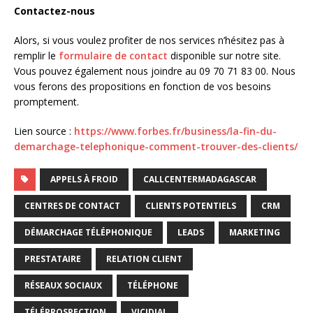
Contactez-nous
Alors, si vous voulez profiter de nos services n’hésitez pas à
remplir le
formulaire de contact
disponible sur notre site.
Vous pouvez également nous joindre au 09 70 71 83 00. Nous
vous ferons des propositions en fonction de vos besoins
promptement.
Lien source :
https://www.forbes.fr/business/la-fin-du-
demarchage-telephonique-comment-trouver-des-clients/
APPELS À FROID
CALLCENTERMADAGASCAR
CENTRES DE CONTACT
CLIENTS POTENTIELS
CRM
DÉMARCHAGE TÉLÉPHONIQUE
LEADS
MARKETING
PRESTATAIRE
RELATION CLIENT
RÉSEAUX SOCIAUX
TÉLÉPHONE
TÉLÉPROSPECTION
VICIDIAL