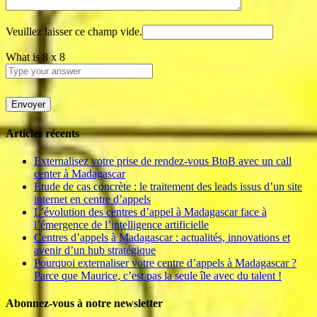
Veuillez laisser ce champ vide.
What is
8
x
8
Articles récents
Externalisez votre prise de rendez-vous BtoB avec un call
center à Madagascar
Étude de cas concrète : le traitement des leads issus d’un site
internet en centre d’appels
L’évolution des centres d’appel à Madagascar face à
l’émergence de l’intelligence artificielle
Centres d’appels à Madagascar : actualités, innovations et
avenir d’un hub stratégique
Pourquoi externaliser votre centre d’appels à Madagascar ?
Parce que Maurice, c’est pas la seule île avec du talent !
Abonnez-vous à notre newsletter