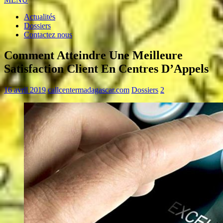
Actualités
Dossiers
Contactez nous
Comment Atteindre Une Meilleure
Satisfaction Client En Centres D’Appels
16 avril 2019
callcentermadagascar.com
Dossiers
2