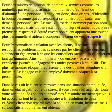
Pour des raisons de gestion, de nombreux services comme les
mutuelles par exemple, associent un numéro d’adhérent ou
d’abonné à une personne. Il convient donc, dans ce cas, d’identifier
la bonne personne qui correspond à ce numéro pour traiter une
demande personnalisée. Le mieux c’est de la nommer par son nom
et son prénom, mais tout en restant poli, intègre et authentique. Faire
preuve de respect et d’équité envers son client apportera une touche
plus personnelle et aidera à conquérir le cœur de vos
prospects
.
Pour Personnaliser la relation avec les clients
,
Il ne suffit pas de
résoudre les problématiques avancées par les clients. Ces derniers
s’attendent également à ce que les conseillers sachent les valoriser en
tant qu’humains. Ainsi, un « merci » ou encore « passer une
excellente journée » dégagent des ondes positives à coup sûr. De
plus, se montrer éloquent représente une des qualités attendues d’un
locuteur. Le langage et le ton employé doivent s’adapter à sa
personnalité.
Dans le cas où le client se retrouve dans une situation compliquée,
dans un état négatif, voire de stress, il vous faudra lui accorder toute
votre attention. Ses soucis et problèmes à résoudre méritent que vous
lui accordiez tout le temps nécessaire à la résolution de ceux-
ci. Votre client doit repartir avec la solution en main, heureux mais
surtout satisfait du traitement obtenu
.