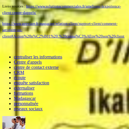
Liens sources :
https://www.solutionscommerciales.fr/ameliorer-lexperience-
client-centre-dappels/
https://www.appvizer.fr/magazine/relation-client/support-client/comment-
satisfaire-un-
client#Action%20n%C2%B01%20:%20conna%C3%AEtre%20son%20client
centraliser les informations
Centre d'appels
centre de contact externe
CRM
écoute
enquête satisfaction
externaliser
formations
Madagascar
personnalisée
reseaux sociaux