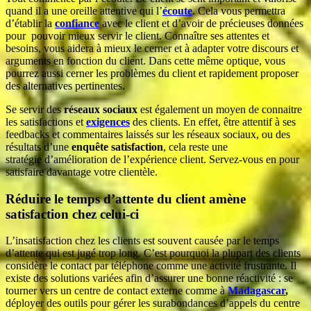
quand il a une oreille attentive qui l’
écoute
. Cela vous permettra
d’établir la
confiance
avec le client et d’avoir de précieuses données
pour pouvoir mieux servir le client. Connaître ses attentes et
besoins, vous aidera à mieux le cerner et à adapter votre discours et
arguments en fonction du client. Dans cette même optique, vous
pourrez aussi cerner les problèmes du client et rapidement proposer
des alternatives pertinentes.
Se servir des
réseaux sociaux
est également un moyen de connaitre
les satisfactions et
exigences
des clients. En effet, être attentif à ses
feedbacks et commentaires laissés sur les réseaux sociaux, ou des
résultats d’une
enquête satisfaction
, cela reste une
stratégie d’amélioration de l’expérience client. Servez-vous en pour
satisfaire davantage votre clientèle.
Réduire le temps d’attente du client amène
satisfaction chez celui-ci
L’insatisfaction chez les clients est souvent causée par le temps
d’attente qui est jugé trop long. C’est pourquoi la plupart des clients
considère le contact par téléphone comme une activité frustrante. Il
existe des solutions variées afin d’assurer une bonne réactivité : se
tourner vers un centre de contact externe comme à
Madagascar
,
déployer des outils pour gérer les surabondances d’appels du centre