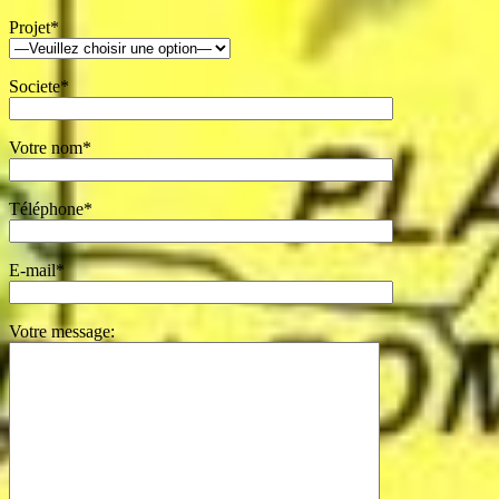
Projet*
Societe*
Votre nom*
Téléphone*
E-mail*
Votre message: