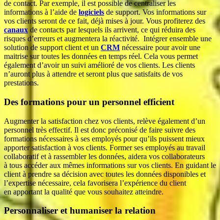
de contact. Par exemple, il est possible de centraliser les
informations à l’aide de
logiciels
de support. Vos informations sur
vos clients seront de ce fait, déjà mises à jour. Vous profiterez des
canaux
de contacts par lesquels ils arrivent, ce qui réduira des
risques d’erreurs et augmentera la réactivité. Intégrer ensemble une
solution de support client et un
CRM
nécessaire pour avoir une
maitrise sur toutes les données en temps réel. Cela vous permet
également d’avoir un suivi amélioré de vos clients. Les clients
n’auront plus à attendre et seront plus que satisfaits de vos
prestations.
Des formations pour un personnel efficient
Augmenter la satisfaction chez vos clients, relève également d’un
personnel très effectif. Il est donc préconisé de faire suivre des
formations nécessaires à ses employés pour qu’ils puissent mieux
apporter satisfaction à vos clients. Former ses employés au travail
collaboratif et à rassembler les données, aidera vos collaborateurs
à tous accéder aux mêmes informations sur vos clients. En guidant le
client à prendre sa décision avec toutes les données disponibles et
l’expertise nécessaire, cela favorisera l’expérience du client
en apportant la qualité que vous souhaitez atteindre.
Personnaliser et humaniser la relation