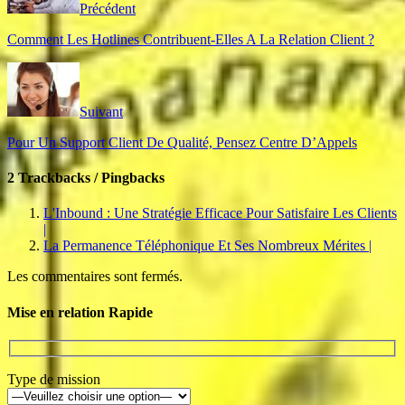
Précédent
Comment Les Hotlines Contribuent-Elles A La Relation Client ?
Suivant
Pour Un Support Client De Qualité, Pensez Centre D’Appels
2 Trackbacks / Pingbacks
L'Inbound : Une Stratégie Efficace Pour Satisfaire Les Clients
|
La Permanence Téléphonique Et Ses Nombreux Mérites |
Les commentaires sont fermés.
Mise en relation Rapide
Type de mission