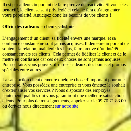
Il est par ailleurs important de faire preuve de réactivité. Si vous êtes
proactif
, le client se sent privilégié et cela ne fera qu’augmenter
votre popularité. Anticipez donc les besoins de vos clients !
Offrir des cadeaux = clients satisfaits
L’engagement d’un client, sa fidélité envers une marque, et sa
confiance constante ne sont jamais acquises
.
Il demeure important de
soutenir la relation, maintenir les liens, faire preuve d’un intérêt
constant envers ses clients. Cela permet de fidéliser le client et de le
mettre en
confiance
car ces deux choses ne sont jamais acquises.
Pour ce faire, vous pouvez offrir des cadeaux, des bonus et promos
spéciales entre autres.
La satisfaction client demeure quelque chose d’important pour une
entreprise. Vous possédez une entreprise et vous émettez le souhait
d’externaliser vos services ? Nous disposons des employés
hautement qualifiés qui vous garantiront une meilleure satisfaction
clients. Pour plus de renseignements, appelez sur le 09 70 71 83 00
ou écrivez nous directement
sur notre site
.