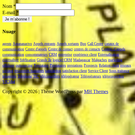
Nom
*
E-mail
*
Nuage
agents
Antananarivo
Appels entrants
Appels sortants
Bpo
Call Center
canaux de
communication
Centre d'appels
Centre de contact
centres de contacts
Centres d’appels
communication
consommateurs
CRM
entreprise
expérience client
Externalisation
externaliser
fidélisation
Grande île
logiciel CRM
Madagascar
Malgaches
marketing
offshore
outsourcing
Prestataire
Prestataires
prestations
Prospects
Relation client
reseaux
sociaux
ressources humaines
satisfaction
satisfaction client
Service Client
Sous-traitance
teleagents
Telephone
TIC
téléconseillers
téléopérateur
Téléopérateurs
téléprospection
VICIdial
Copyright © 2026 | Thème WordPress par
MH Themes