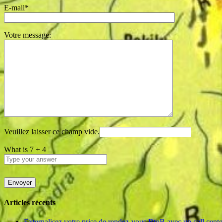
E-mail*
Votre message:
Veuillez laisser ce champ vide.
What is
7
+
4
Articles récents
Externalisez votre prise de rendez-vous BtoB avec un call cen