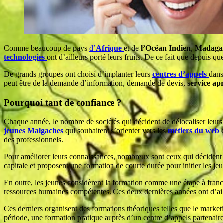
Comme beaucoup de pays
d’
Afrique
et de
l’Océan Indien
,
Madaga
technologies
ont d’ailleurs porté leurs fruits. De ce fait que depuis
De grands groupes ont choisi d’implanter leurs
centres d’appels
dans
peut être de la demande d’information, demande de devis,
service ap
Pourquoi tant de confiance ?
Chaque année, le nombre de sociétés qui décident de délocaliser leur
jeunes Malgaches
qui souhaitent s’orienter vers les
métiers du web
des professionnels.
Pour améliorer leurs connaissances, nombreux sont ceux qui décident de
capitale et proposent une formation de courte durée pour initier les j
En outre, les jeunes considèrent la formation comme une étape à franch
ressources humaines compétentes. Ces deux dernières années ont d’aille
Ces derniers organisent des formations théoriques telles que le marketi
période, une formation pratique auprès d’un centre d’appels partenair