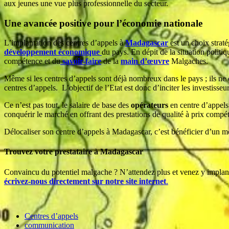
aux jeunes une vue plus professionnelle du secteur.
Une avancée positive pour l’économie nationale
L’implantation des centres d’appels à
Madagascar
est un choix straté
développement économique
du pays. En dépit de la situation politi
compétence et du
savoir-faire
de la
main d’œuvre
Malgaches.
Même si les centres d’appels sont déjà nombreux dans le pays ; ils ne 
centres d’appels. L’objectif de l’Etat est donc d’inciter les investisseur
Ce n’est pas tout, le salaire de base des
opérateurs
en centre d’appels 
conquérir le marché en offrant des prestations de qualité à prix compéti
Délocaliser son centre d’appels à Madagascar, c’est bénéficier d’un me
Trouvez votre prestataire à Madagascar
Convaincu du potentiel malgache ? N’attendez plus et venez y implant
écrivez-nous directement sur notre site internet
.
Centres d’appels
communication