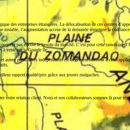
gique des entreprises étrangères. La délocalisation de ces centres d’appe
que instable, l’augmentation accrue de la demande témoigne la confiance 
couvrent pas encore le besoin du marché. C’est pour cette raison que l’E
s à venir sur la Grande île.
et autres prestataires indépendants est largement inférieur à celui appl
tifs.
illeur rapport qualité/prix grâce aux jeunes malgaches.
er votre relation client. Nous et nos collaborateurs sommes là pour ré