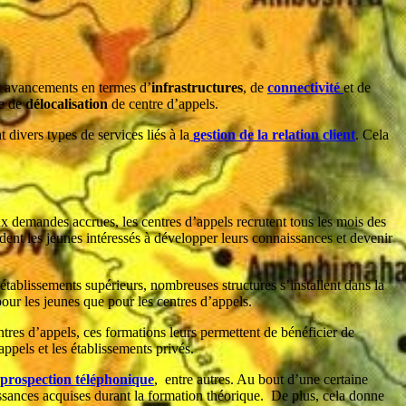
s avancements en termes d’
infrastructures
, de
connectivité
et de
re de
délocalisation
de centre d’appels.
t divers types de services liés à la
gestion de la relation client
. Cela
 demandes accrues, les centres d’appels recrutent tous les mois des
ident les jeunes intéressés à développer leurs connaissances et devenir
tablissements supérieurs, nombreuses structures s’installent dans la
our les jeunes que pour les centres d’appels.
tres d’appels, ces formations leurs permettent de bénéficier de
ppels et les établissements privés.
prospection téléphonique
, entre autres. Au bout d’une certaine
issances acquises durant la formation théorique. De plus, cela donne