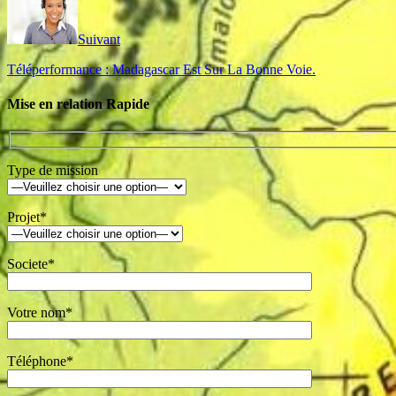
Suivant
Téléperformance : Madagascar Est Sur La Bonne Voie.
Mise en relation Rapide
Type de mission
Projet*
Societe*
Votre nom*
Téléphone*