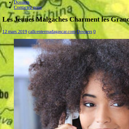
Dossiers
Contactez nous
Les Jeunes Malgaches Charment les Grande
12 mars 2019
callcentermadagascar.com
Dossiers
0