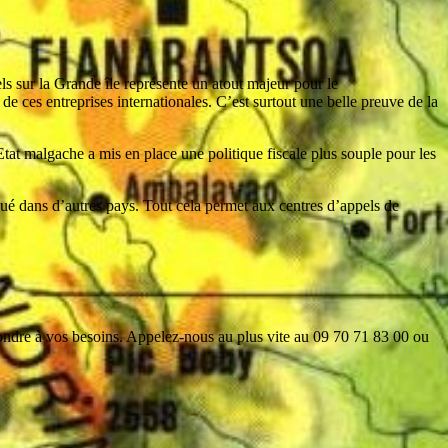
ls sur la Grande île représente un atout majeur pour le
de ces entreprises internationales. C’est surtout une belle preuve de la
tat malgache a mis en place une politique fiscale plus souple pour les
iqué dans d’autres pays. Tout cela permet aux centres d’appels de
pondre à vos besoins. Appelez-nous au plus vite au 09 70 71 83 00 ou