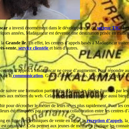
scar
a investi énormément dans le développement du
secteur TIC
. Le
 quelques années, Madagascar est devenue une destination prisée en matiè
 la
Grande île
. En effet, les centres d’appels basés à Madagascar traiten
rès-vente
,
service clientèle
et bien d’autres.
s centres d’appels à Madagascar ne cesse d’augmenter. Pour répondre aux
et de la
communication
. Grâce à des formations, les centres d’appels a
 suivre une formation particulière. Hormis les études fournies par les é
eunes aux métiers du web. Cela représente un grand avantage aussi bien p
ir pour décrocher le métier de leurs rêves plus rapidement. Pour les cen
urs été marquées par une étroite une collaboration entre les centres d’a
ng en ligne, les techniques de vente en ligne, la
réception d’appels
, la
e est organisée. Cela permet aux jeunes de mettre en pratique les conna