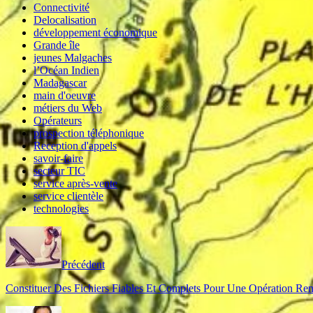
Connectivité
Delocalisation
développement économique
Grande île
jeunes Malgaches
l’Océan Indien
Madagascar
main d'oeuvre
métiers du Web
Opérateurs
prospection téléphonique
Reception d'appels
savoir-faire
secteur TIC
service après-vente
service clientèle
technologies
Précédent
Constituer Des Fichiers Fiables Et Complets Pour Une Opération Ren