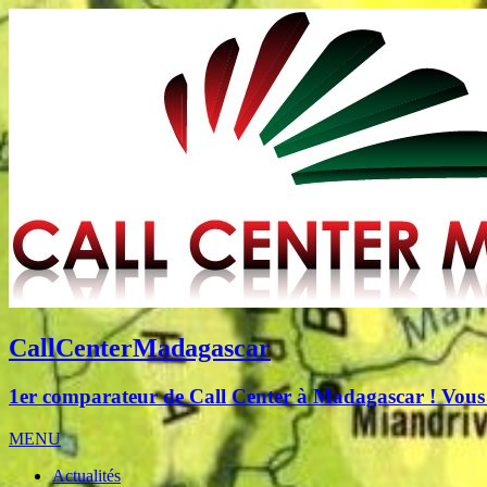
CallCenterMadagascar
1er comparateur de Call Center à Madagascar ! Vous c
MENU
Actualités