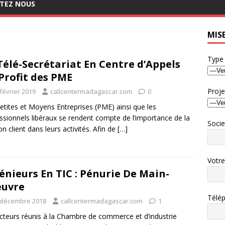
TEZ NOUS
MIS
Type
Télé-Secrétariat En Centre d’Appels
Profit des PME
Proje
février 2019
callcentermadagascar.com
0
etites et Moyens Entreprises (PME) ainsi que les
ssionnels libéraux se rendent compte de l’importance de la
Socie
on client dans leurs activités. Afin de
[…]
Votr
énieurs En TIC : Pénurie De Main-
œuvre
Télé
 décembre 2018
callcentermadagascar.com
1
cteurs réunis à la Chambre de commerce et d’industrie