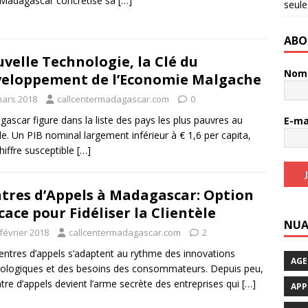
 Madagascar concrétise sa
[…]
seule
ABO
velle Technologie, la Clé du
No
eloppement de l’Economie Malgache
mars 2018
callcentermadagascar.com
0
ascar figure dans la liste des pays les plus pauvres au
E-ma
. Un PIB nominal largement inférieur à € 1,6 per capita,
hiffre susceptible
[…]
tres d’Appels à Madagascar: Option
icace pour Fidéliser la Clientèle
NUA
février 2018
callcentermadagascar.com
2
entres d’appels s’adaptent au rythme des innovations
AGE
ologiques et des besoins des consommateurs. Depuis peu,
ntre d’appels devient l’arme secrète des entreprises qui
[…]
APP