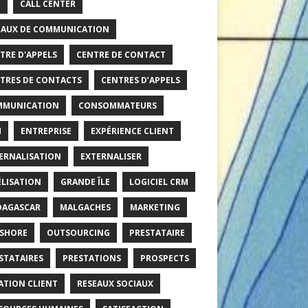
O
CALL CENTER
AUX DE COMMUNICATION
TRE D'APPELS
CENTRE DE CONTACT
TRES DE CONTACTS
CENTRES D’APPELS
MMUNICATION
CONSOMMATEURS
M
ENTREPRISE
EXPÉRIENCE CLIENT
ERNALISATION
EXTERNALISER
ÉLISATION
GRANDE ÎLE
LOGICIEL CRM
AGASCAR
MALGACHES
MARKETING
SHORE
OUTSOURCING
PRESTATAIRE
STATAIRES
PRESTATIONS
PROSPECTS
ATION CLIENT
RESEAUX SOCIAUX