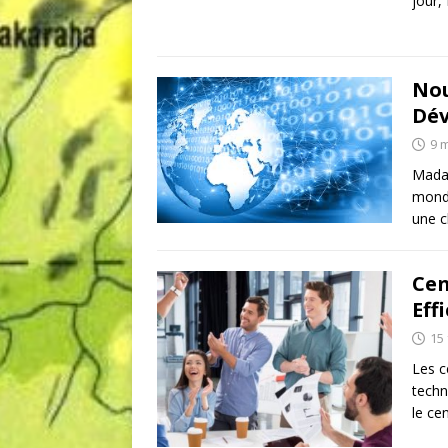
jour,
Nou
Dév
9 
Madag
monde
une c
Cen
Eff
15 
Les c
techn
le ce