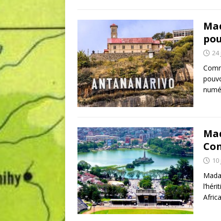
Mad
pou
24 
Comme
pouvo
numér
Mad
Con
10 
Madag
l’hér
Afric