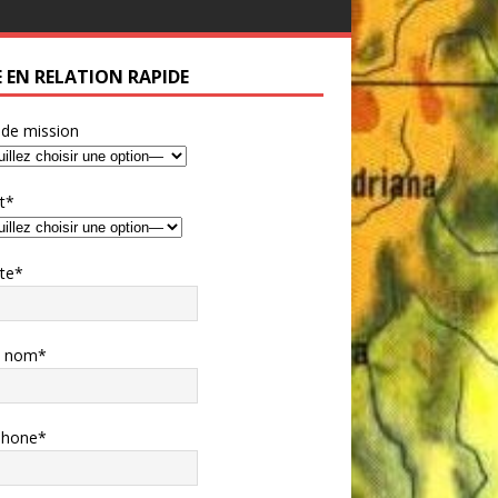
E EN RELATION RAPIDE
 de mission
t*
te*
e nom*
phone*