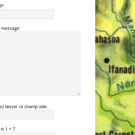
l*
e message:
lez laisser ce champ vide.
 is
1
+
7