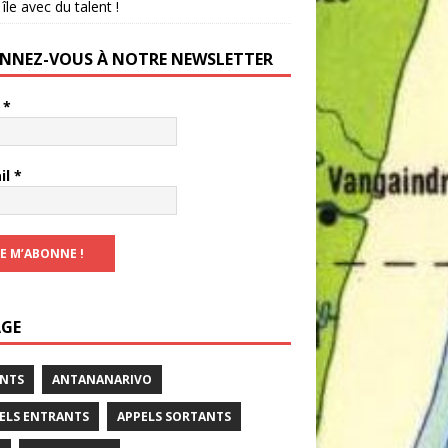
 île avec du talent !
NNEZ-VOUS À NOTRE NEWSLETTER
m
*
il
*
GE
NTS
ANTANANARIVO
ELS ENTRANTS
APPELS SORTANTS