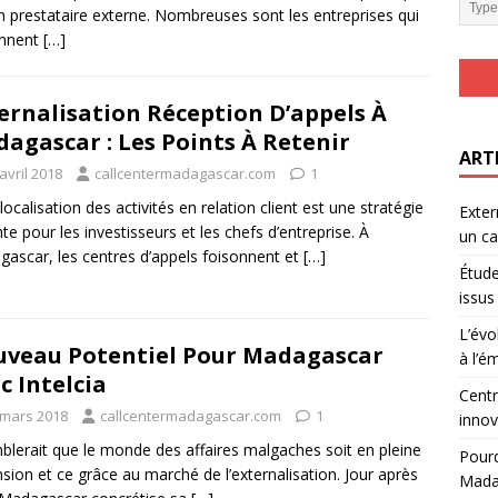
n prestataire externe. Nombreuses sont les entreprises qui
onnent
[…]
ernalisation Réception D’appels À
agascar : Les Points À Retenir
ART
avril 2018
callcentermadagascar.com
1
localisation des activités en relation client est une stratégie
Exter
te pour les investisseurs et les chefs d’entreprise. À
un ca
ascar, les centres d’appels foisonnent et
[…]
Étude
issus
L’évo
veau Potentiel Pour Madagascar
à l’ém
c Intelcia
Centr
 mars 2018
callcentermadagascar.com
1
innov
mblerait que le monde des affaires malgaches soit en pleine
Pourq
sion et ce grâce au marché de l’externalisation. Jour après
Madag