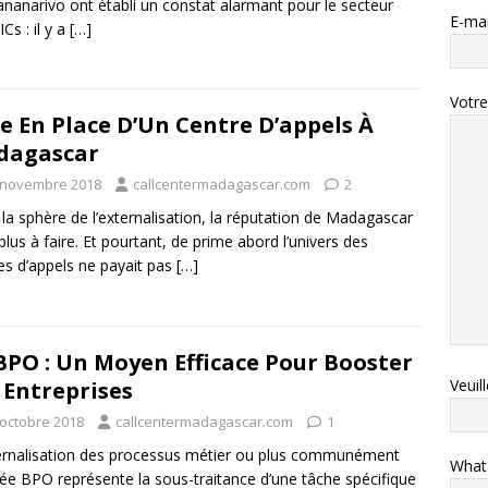
ananarivo ont établi un constat alarmant pour le secteur
E-mai
Cs : il y a
[…]
Votr
e En Place D’Un Centre D’appels À
dagascar
 novembre 2018
callcentermadagascar.com
2
la sphère de l’externalisation, la réputation de Madagascar
 plus à faire. Et pourtant, de prime abord l’univers des
es d’appels ne payait pas
[…]
BPO : Un Moyen Efficace Pour Booster
Veuil
 Entreprises
 octobre 2018
callcentermadagascar.com
1
ernalisation des processus métier ou plus communément
What
ée BPO représente la sous-traitance d’une tâche spécifique