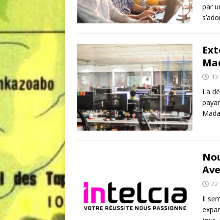
par u
s’ad
Ext
Mad
13 
La dé
payan
Madag
Nou
Ave
22
Il se
expan