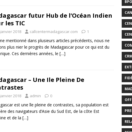
BP
CAN
agascar futur Hub de l’Océan Indien
r les TIC
CEN
janvier 2018
callcentermadagascar.com
1
CEN
 mentionné dans plusieurs articles précédents, nous ne
CO
ns plus nier le progrès de Madagascar pour ce qui est du
ique. Ces dernières années, le
[…]
CR
EXT
FID
agascar – Une Ile Pleine De
trastes
MAD
janvier 2018
admin
0
OFF
ascar est une île pleine de contrastes, sa population est
PRE
itière des navigateurs d’Asie du Sud Est, de la côte Est
aine et de la
[…]
REL