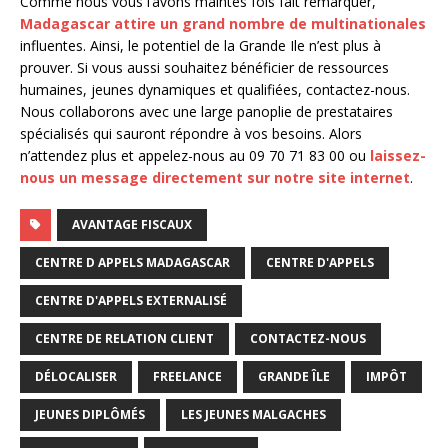
Comme nous vous l’avons maintes fois fait remarquer,
Madagascar attire un grand nombre de multinationales
influentes. Ainsi, le potentiel de la Grande Ile n’est plus à
prouver. Si vous aussi souhaitez bénéficier de ressources
humaines, jeunes dynamiques et qualifiées, contactez-nous.
Nous collaborons avec une large panoplie de prestataires
spécialisés qui sauront répondre à vos besoins. Alors
n’attendez plus et appelez-nous au 09 70 71 83 00 ou
laissez-
nous un message directement sur notre site internet
.
AVANTAGE FISCAUX
CENTRE D APPELS MADAGASCAR
CENTRE D'APPELS
CENTRE D'APPELS EXTERNALISÉ
CENTRE DE RELATION CLIENT
CONTACTEZ-NOUS
DÉLOCALISER
FREELANCE
GRANDE ÎLE
IMPÔT
JEUNES DIPLÔMÉS
LES JEUNES MALGACHES