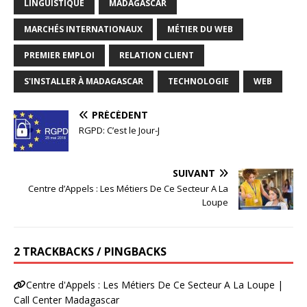
LINGUISTIQUE
MADAGASCAR
MARCHÉS INTERNATIONAUX
MÉTIER DU WEB
PREMIER EMPLOI
RELATION CLIENT
S'INSTALLER À MADAGASCAR
TECHNOLOGIE
WEB
PRÉCÉDENT
RGPD: C’est le Jour-J
SUIVANT
Centre d’Appels : Les Métiers De Ce Secteur A La
Loupe
2 TRACKBACKS / PINGBACKS
Centre d'Appels : Les Métiers De Ce Secteur A La Loupe |
Call Center Madagascar