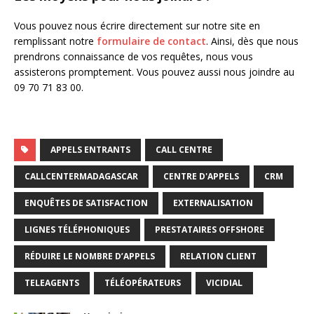
Vous pouvez nous écrire directement sur notre site en
remplissant notre
formulaire de contact
. Ainsi, dès que nous
prendrons connaissance de vos requêtes, nous vous
assisterons promptement. Vous pouvez aussi nous joindre au
09 70 71 83 00.
APPELS ENTRANTS
CALL CENTRE
CALLCENTERMADAGASCAR
CENTRE D'APPELS
CRM
ENQUÊTES DE SATISFACTION
EXTERNALISATION
LIGNES TÉLÉPHONIQUES
PRESTATAIRES OFFSHORE
RÉDUIRE LE NOMBRE D’APPELS
RELATION CLIENT
TELEAGENTS
TÉLÉOPÉRATEURS
VICIDIAL