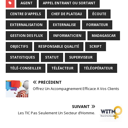
AGENT
APPEL ENTRANT OU SORTANT
CENTRE D'APPELS
CHEF DE PLATEAU
ÉCOUTE
EXTERNALISATION
EXTERNALISE
FORMATEUR
GESTION DES FLUX
INFORMATICIEN
MADAGASCAR
OBJECTIFS
RESPONSABLE QUALITÉ
SCRIPT
STATISTIQUES
STATUT
SUPERVISEUR
TÉLÉ-CONSEILLER
TÉLÉACTEUR
TÉLÉOPÉRATEUR
PRÉCÉDENT
Offrez Un Accompagnement Efficace A Vos Clients
SUIVANT
Les TIC Pas Seulement Un Secteur d’Homme.