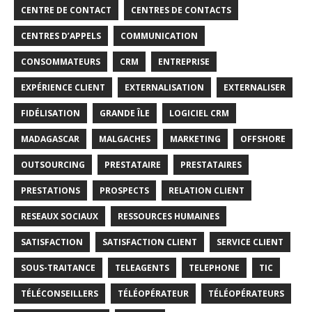
CENTRE DE CONTACT
CENTRES DE CONTACTS
CENTRES D’APPELS
COMMUNICATION
CONSOMMATEURS
CRM
ENTREPRISE
EXPÉRIENCE CLIENT
EXTERNALISATION
EXTERNALISER
FIDÉLISATION
GRANDE ÎLE
LOGICIEL CRM
MADAGASCAR
MALGACHES
MARKETING
OFFSHORE
OUTSOURCING
PRESTATAIRE
PRESTATAIRES
PRESTATIONS
PROSPECTS
RELATION CLIENT
RESEAUX SOCIAUX
RESSOURCES HUMAINES
SATISFACTION
SATISFACTION CLIENT
SERVICE CLIENT
SOUS-TRAITANCE
TELEAGENTS
TELEPHONE
TIC
TÉLÉCONSEILLERS
TÉLÉOPÉRATEUR
TÉLÉOPÉRATEURS