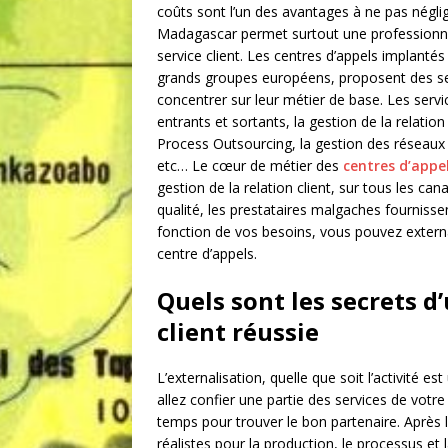
coûts sont l’un des avantages à ne pas négli
Madagascar permet surtout une professionnali
service client. Les centres d’appels implantés 
grands groupes européens, proposent des se
concentrer sur leur métier de base. Les servi
entrants et sortants, la gestion de la relation
Process Outsourcing, la gestion des réseaux 
etc… Le cœur de métier des
centres d’appel
gestion de la relation client, sur tous les c
qualité, les prestataires malgaches fournissen
fonction de vos besoins, vous pouvez extern
centre d’appels.
Quels sont les secrets d
client réussie
L’externalisation, quelle que soit l’activité e
allez confier une partie des services de votr
temps pour trouver le bon partenaire. Après l
réalistes pour la production, le processus et l