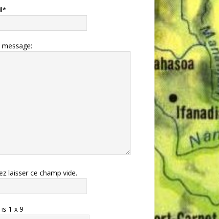
l*
e message:
lez laisser ce champ vide.
 is
1
x
9