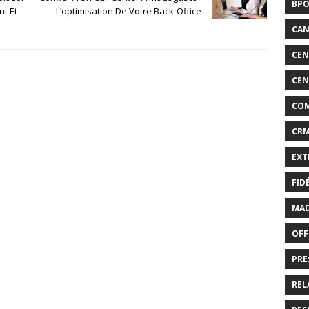
BP
nt Et
L’optimisation De Votre Back-Office
CAN
CEN
CEN
CO
CR
EXT
FID
MAD
OFF
PRE
REL