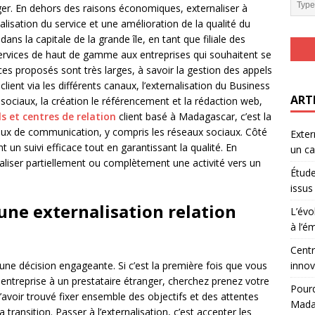
ger. En dehors des raisons économiques, externaliser à
sation du service et une amélioration de la qualité du
dans la capitale de la grande île, en tant que filiale des
rvices de haut de gamme aux entreprises qui souhaitent se
ces proposés sont très larges, à savoir la gestion des appels
 client via les différents canaux, l’externalisation du Business
ART
sociaux, la création le référencement et la rédaction web,
s et centres de relation
client basé à Madagascar, c’est la
anaux de communication, y compris les réseaux sociaux. Côté
Exter
t un suivi efficace tout en garantissant la qualité. En
un ca
aliser partiellement ou complètement une activité vers un
Étude
issus
’une externalisation relation
L’évo
à l’ém
Centr
innov
st une décision engageante. Si c’est la première fois que vous
e entreprise à un prestataire étranger, cherchez prenez votre
Pourq
’avoir trouvé fixer ensemble des objectifs et des attentes
Madag
a transition. Passer à l’externalisation, c’est accepter les