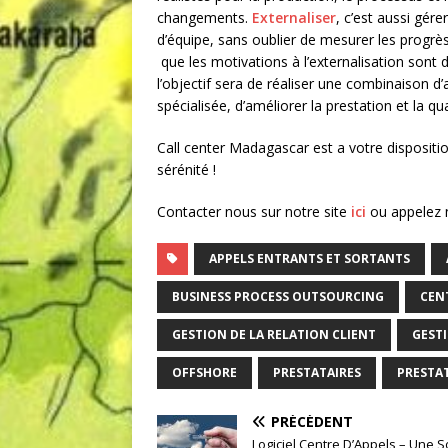
changements.
Externaliser
, c’est aussi gére
d’équipe, sans oublier de mesurer les progrès
que les motivations à l’externalisation sont d
l’objectif sera de réaliser une combinaison d’a
spécialisée, d’améliorer la prestation et la qua
Call center Madagascar est a votre dispositio
sérénité !
Contacter nous sur notre site
ici
ou appelez n
APPELS ENTRANTS ET SORTANTS
BUSINESS PROCESS OUTSOURCING
CEN
GESTION DE LA RELATION CLIENT
GEST
OFFSHORE
PRESTATAIRES
PRESTA
PRÉCÉDENT
Logiciel Centre D’Appels – Une S