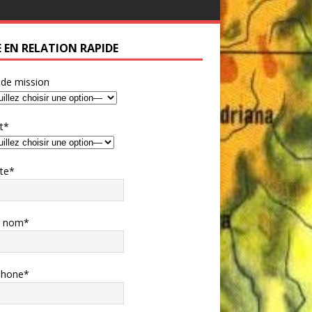
E EN RELATION RAPIDE
 de mission
t*
te*
e nom*
phone*