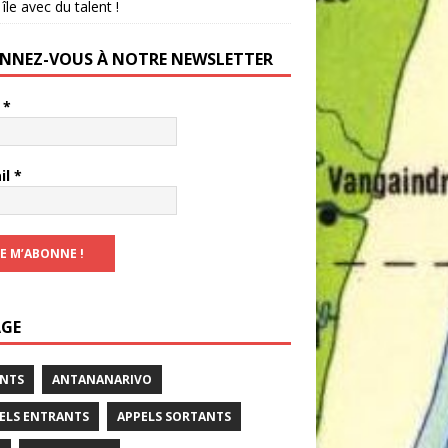
 île avec du talent !
NNEZ-VOUS À NOTRE NEWSLETTER
m
*
il
*
GE
NTS
ANTANANARIVO
ELS ENTRANTS
APPELS SORTANTS