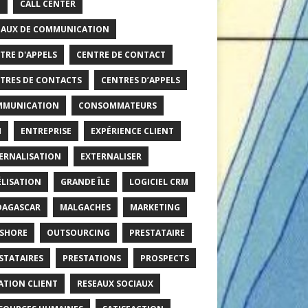
O
CALL CENTER
AUX DE COMMUNICATION
TRE D'APPELS
CENTRE DE CONTACT
TRES DE CONTACTS
CENTRES D’APPELS
MMUNICATION
CONSOMMATEURS
M
ENTREPRISE
EXPÉRIENCE CLIENT
ERNALISATION
EXTERNALISER
ÉLISATION
GRANDE ÎLE
LOGICIEL CRM
AGASCAR
MALGACHES
MARKETING
SHORE
OUTSOURCING
PRESTATAIRE
STATAIRES
PRESTATIONS
PROSPECTS
ATION CLIENT
RESEAUX SOCIAUX