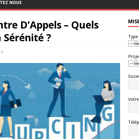
TEZ NOUS
ntre D’Appels – Quels
MIS
 Sérénité ?
Type
0
Proje
Socie
Votr
Télé