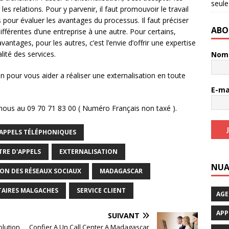
seule
r les relations. Pour y parvenir, il faut promouvoir le travail
 pour évaluer les avantages du processus. Il faut préciser
ABO
ifférentes d’une entreprise à une autre. Pour certains,
vantages, pour les autres, c’est l’envie d’offrir une expertise
lité des services.
No
n pour vous aider a réaliser une externalisation en toute
E-ma
ous au 09 70 71 83 00 ( Numéro Français non taxé ).
APPELS TÉLÉPHONIQUES
TRE D'APPELS
EXTERNALISATION
NUA
ION DES RÉSEAUX SOCIAUX
MADAGASCAR
TAIRES MALGACHES
SERVICE CLIENT
AGE
APP
SUIVANT
olution
Confier A Un Call Center A Madagascar