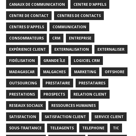
CANAUX DE COMMUNICATION
CENTRE D'APPELS
CENTRE DE CONTACT
CENTRES DE CONTACTS
CENTRES D’APPELS
COMMUNICATION
CONSOMMATEURS
CRM
ENTREPRISE
EXPÉRIENCE CLIENT
EXTERNALISATION
EXTERNALISER
FIDÉLISATION
GRANDE ÎLE
LOGICIEL CRM
MADAGASCAR
MALGACHES
MARKETING
OFFSHORE
OUTSOURCING
PRESTATAIRE
PRESTATAIRES
PRESTATIONS
PROSPECTS
RELATION CLIENT
RESEAUX SOCIAUX
RESSOURCES HUMAINES
SATISFACTION
SATISFACTION CLIENT
SERVICE CLIENT
SOUS-TRAITANCE
TELEAGENTS
TELEPHONE
TIC